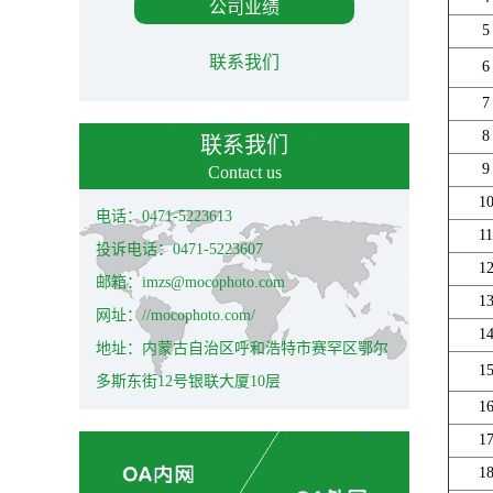
公司业绩
5
联系我们
6
7
8
联系我们
9
Contact us
1
电话：0471-5223613
11
投诉电话：0471-5223607
1
邮箱：imzs@mocophoto.com
1
网址：//mocophoto.com/
1
地址：内蒙古自治区呼和浩特市赛罕区鄂尔
1
多斯东街12号银联大厦10层
1
1
1