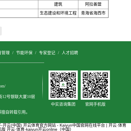
建筑
阿拉善盟
生态建设和环境工程
青海省海西市
目管理
/
节能环保
/
专家登记
/
人才招聘
om/
12号银联大厦10层
中实咨询集团
官网手机版
不得擅自转载引用。
-开云(中国)
开云体育官方网站 - Kaiyun中国官网在线平台 | 开云·体育
机版
开云·体育-kaiyun开云online（中国）