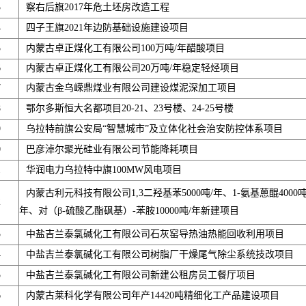
3
察右后旗2017年危土坯房改造工程
4
四子王旗2021年边防基础设施建设项目
5
内蒙古卓正煤化工有限公司100万吨/年醋酸项目
6
内蒙古卓正煤化工有限公司20万吨/年稳定轻烃项目
7
内蒙古金乌嵘鼎煤业有限公司建设煤泥深加工项目
8
鄂尔多斯恒大名都项目20-21、23号楼、24-25号楼
9
乌拉特前旗公安局“智慧城市”及立体化社会治安防控体系项目
0
巴彦淖尔聚光硅业有限公司节能降耗项目
1
华润电力乌拉特中旗100MW风电项目
内蒙古利元科技有限公司1,3二羟基苯5000吨/年、1-氨基蒽醌4000吨
2
年、对（β-硫酸乙酯砜基）-苯胺10000吨/年新建项目
3
中盐吉兰泰氯碱化工有限公司石灰窑导热油热能回收利用项目
4
中盐吉兰泰氯碱化工有限公司树脂厂干燥尾气除尘系统技改项目
5
中盐吉兰泰氯碱化工有限公司新建公租房员工餐厅项目
6
内蒙古莱科化学有限公司年产14420吨精细化工产品建设项目