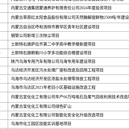
内蒙古交通集团蒙通养护有限责任公司2024年度投资项目
内蒙古草原红太阳食品股份有限公司天然酶解提鲜物2500吨/年建
内蒙古自治区呼和浩特市赛罕区青年社区建设项目
钢管公司新增三次除尘项目
土默特右旗萨拉齐第二中学高中教学楼新建项目
0
土默特右旗敕勒川小学多功能综合楼建设项目
陕汽乌海专用汽车有限公司乌海专用车建设项目
2
乌达经济开发区污水处理厂提标改造及回用工程项目
3
乌海市乌达经济开发区浓盐水处理零排放工程项目
4
乌海市乌达区2021年老旧小区基础设施改造工程
5
内蒙古宜化化工有限公司年产66万吨电石及尾气回收利用技术改造
6
内蒙古宜化化工有限公司绿色矿山
7
内蒙古宜化化工有限公司智能化安全化升级改造项目
8
乌海市化工园区技能实训基地项目