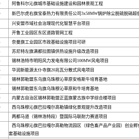
9
阿鲁科尔沁旗城市基础设施建设和园林景观工程
0
新巴尔虎右旗宝泰热力有限责任公司3x58MW锅炉除尘脱硫脱硝超
1
兴安盟市域社会治理现代化智慧平台项目
2
开鲁工业园区东区道路管网工程
3
奈曼旗工业园区市政基础设施项目可研
4
苏尼特左旗满都拉图镇供热设施升级改造项目
5
锡林浩特市明阳风力发电有限公司100MW风电项目
6
华润新能源太仆寺旗20兆瓦分散式风电项目
7
锡林郭勒盟东乌旗乌珠穆沁草原安格斯牛培育基地
8
锡林郭勒盟东乌旗乌珠穆沁草原和牛培育基地
9
内蒙古自治区锡林郭勒盟正蓝旗蒙古族中学综合楼项目
0
西乌珠穆沁旗巴拉嘎尔高勒镇绿化景观提升改造项目
1
两都马道（锡林浩特段）暨国际马联耐力赛道项目
西乌珠穆沁旗巴拉嘎尔高勒物流园区（绿色畜产品产业园）创业孵
2
套基础设施项目