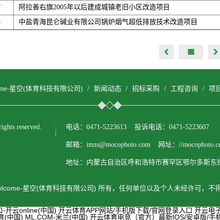
7
阿拉善右旗2005年以后建成城镇老旧小区改造项目
8
中盐青海昆仑碱业有限公司锅炉烟气超低排放技术改造项目
come-星空(体育科技有限公司)
/
新闻动态
/
招标采购
/
工程咨询
/
项
ts reserved.
电话：0471-5223613 投诉电话：0471-5223607
邮箱：imzs@mocophoto.com 网址：//mocophoto.c
地址：内蒙古自治区呼和浩特市赛罕区鄂尔多斯东街
lcome-星空(体育科技有限公司) 所有，任何单位以及个人未经许可，
云online(中国)
开云体育APP网站/手机版下载/官网登录入口
开云电子
(中国)
ML.COM-米兰(中国)
开云体育电竞（官方）最新IOS/安卓版/手