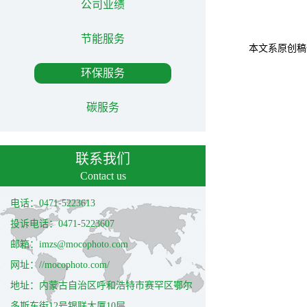
公司业绩
节能服务
本文系原创稿
环保服务
碳服务
联系我们
Contact us
电话：0471-5223613
投诉电话：0471-5223607
邮箱：imzs@mocophoto.com
网址：//mocophoto.com/
地址：内蒙古自治区呼和浩特市赛罕区鄂尔
多斯东街12号银联大厦10层