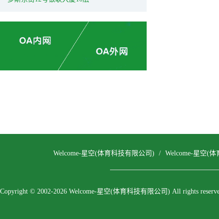
Welcome-星空(体育科技有限公司)
/
Welcome-星空
Copyright © 2002-2026 Welcome-星空(体育科技有限公司) All rights reserve