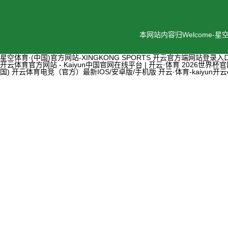
本网站内容归Welcome
星空体育·(中国)官方网站-XINGKONG SPORTS
开云官方端网站登录入口-开
开云体育官方网站 - Kaiyun中国官网在线平台 | 开云·体育
2026世界杯
国)
开云体育电竞（官方）最新IOS/安卓版/手机版
开云·体育-kaiyun开云