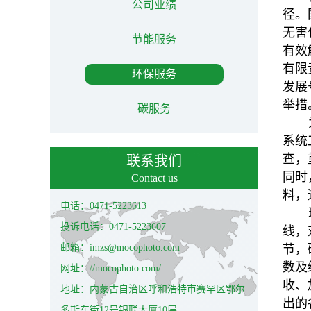
公司业绩
径。
无害
节能服务
有效
有限
环保服务
发展
举措
碳服务
系统
查，
联系我们
同时
Contact us
料，
电话：0471-5223613
投诉电话：0471-5223607
线，
邮箱：imzs@mocophoto.com
节，
数及
网址：//mocophoto.com/
收、
地址：内蒙古自治区呼和浩特市赛罕区鄂尔
出的
多斯东街12号银联大厦10层