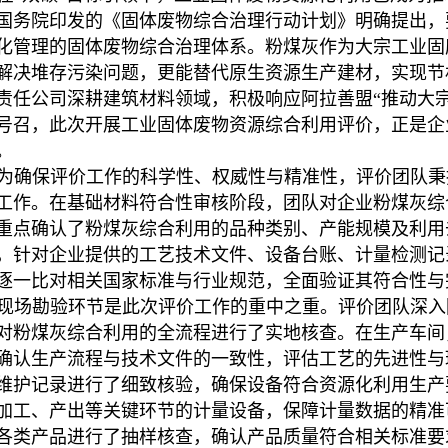
国务院印发的《固体废物综合治理行动计划》明确提出，
化管理的固体废物综合治理体系。粉煤灰作为大宗工业固
解决堆存污染问题，更能替代原生资源生产建材，实现节
责任公司深耕建筑材料领域，积极响应阿拉善盟“推动大
号召，此次开展工业固体废物资源综合利用评价，正是企
。
为确保评价工作的科学性、权威性与精准性，评价团队秉
工作。在基础材料符合性审核阶段，团队对企业粉煤灰综
重点确认了粉煤灰综合利用的品种类别、产能规模及利用
，针对企业提供的工艺技术文件、设备台账、计量检测记
逐一比对相关国家标准与行业规范，全面验证其符合性与
现场勘验环节是此次评价工作的重中之重。评价团队深入
对粉煤灰综合利用的全流程进行了实地核查。在生产车间
确认生产流程与技术文件的一致性，评估工艺的先进性与
维护记录进行了细致核验，确保设备符合资源化利用生产
加工、产出等关键环节的计量设备，保障计量数据的精准
各类产品进行了抽样核查，确认产品质量符合相关标准要