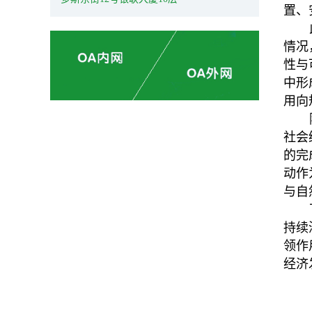
置、
情况
性与
中形
用向
社会
的完
动作
与自
持续
领作
经济