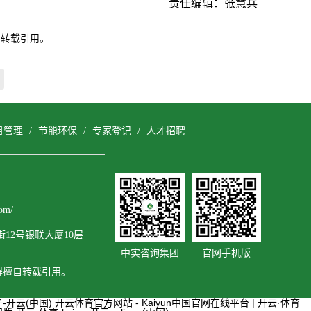
责任编辑：张慧兵
自转载引用。
目管理
/
节能环保
/
专家登记
/
人才招聘
om/
12号银联大厦10层
中实咨询集团
官网手机版
不得擅自转载引用。
-开云(中国)
开云体育官方网站 - Kaiyun中国官网在线平台 | 开云·体育