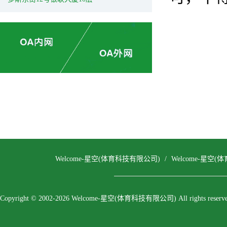
Welcome-星空(体育科技有限公司)
/
Welcome-星空
Copyright © 2002-2026 Welcome-星空(体育科技有限公司) All rights reserve