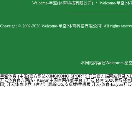
Welcome-星空(体育科技有限公司)
/
Welcome-星空
Copyright © 2002-2026 Welcome-星空(体育科技有限公司) All rights reserve
本网站内容归Welcome
星空体育·(中国)官方网站-XINGKONG SPORTS
开云官方端网站登录入口-开
开云体育官方网站 - Kaiyun中国官网在线平台 | 开云·体育
2026世界杯
国)
开云体育电竞（官方）最新IOS/安卓版/手机版
开云·体育-kaiyun开云