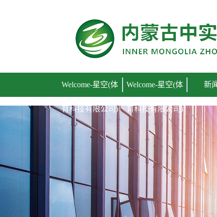
Welcome-星空(体育科技有限公司)
Welcome-星空(体
Welcome-星空(体
新
育科技有限公司)
育科技有限公司)