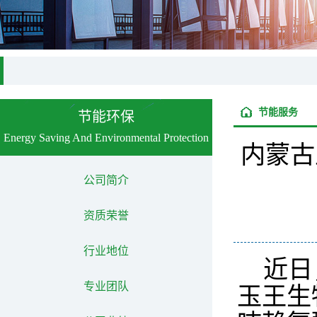
节能服务
节能环保
Energy Saving And Environmental Protection
内蒙古
公司简介
资质荣誉
行业地位
近日
专业团队
玉王生