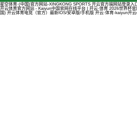
星空体育·(中国)官方网站-XINGKONG SPORTS
开云官方端网站登录入口-开
开云体育官方网站 - Kaiyun中国官网在线平台 | 开云·体育
2026世界杯
国)
开云体育电竞（官方）最新IOS/安卓版/手机版
开云·体育-kaiyun开云