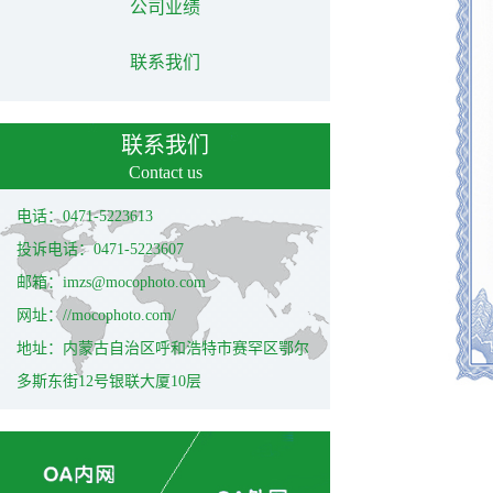
公司业绩
联系我们
联系我们
Contact us
电话：0471-5223613
投诉电话：0471-5223607
邮箱：imzs@mocophoto.com
网址：//mocophoto.com/
地址：内蒙古自治区呼和浩特市赛罕区鄂尔
多斯东街12号银联大厦10层