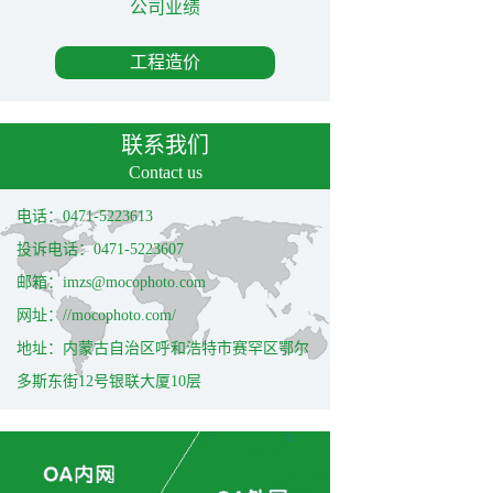
公司业绩
工程造价
联系我们
Contact us
电话：0471-5223613
投诉电话：0471-5223607
邮箱：imzs@mocophoto.com
网址：//mocophoto.com/
地址：内蒙古自治区呼和浩特市赛罕区鄂尔
多斯东街12号银联大厦10层