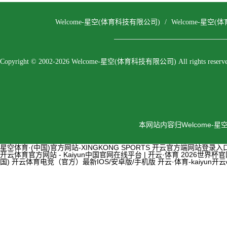
Welcome-星空(体育科技有限公司)
/
Welcome-星空
Copyright © 2002-2026 Welcome-星空(体育科技有限公司) All rights reserve
本网站内容归Welcome
星空体育·(中国)官方网站-XINGKONG SPORTS
开云官方端网站登录入口-开
开云体育官方网站 - Kaiyun中国官网在线平台 | 开云·体育
2026世界杯
国)
开云体育电竞（官方）最新IOS/安卓版/手机版
开云·体育-kaiyun开云