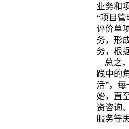
业务和
“项目管
评价单
务，形
务，根
总之
践中的
活”，
始，直
资咨询
服务等