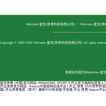
Welcome-星空(体育科技有限公司)
/
Welcome-星空
Copyright © 2002-2026 Welcome-星空(体育科技有限公司) All rights reserve
本网站内容归Welcome
星空体育·(中国)官方网站-XINGKONG SPORTS
开云官方端网站登录入口-开
开云体育官方网站 - Kaiyun中国官网在线平台 | 开云·体育
2026世界杯
国)
开云体育电竞（官方）最新IOS/安卓版/手机版
开云·体育-kaiyun开云