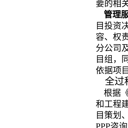
要的相
管理
目投资
容、权
分公司
目组，
依据项
全过
根据
和工程
目策划
PPP
咨询