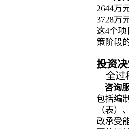
2644
万
3728
万
这
4
个项
策阶段
投资决
全过
咨询
包括编
（表）
政承受