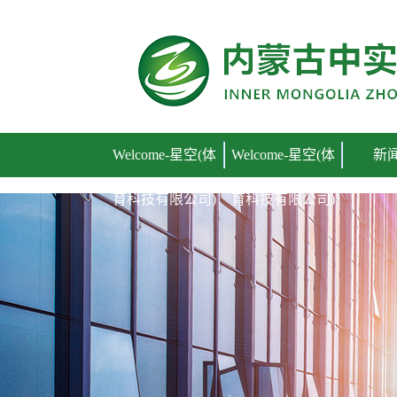
Welcome-星空(体育科技有限公司)
Welcome-星空(体
Welcome-星空(体
新
育科技有限公司)
育科技有限公司)