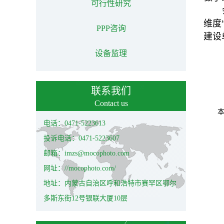
可行性研究
维度
PPP咨询
建设
设备监理
联系我们
Contact us
电话：0471-5223613
投诉电话：0471-5223607
邮箱：imzs@mocophoto.com
网址：//mocophoto.com/
地址：内蒙古自治区呼和浩特市赛罕区鄂尔
多斯东街12号银联大厦10层