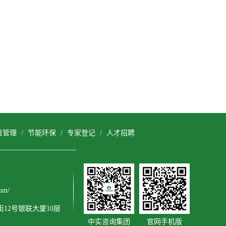
目管理
/
节能环保
/
专家登记
/
人才招聘
om/
12号银联大厦10层
中实咨询集团
官网手机版