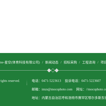
come-星空(体育科技有限公司)
/
新闻动态
/
招标采购
/
工程咨询
/
项
ts reserved.
电话：0471-5223613 投诉电话：0471-5223607
邮箱：imzs@mocophoto.com 网址：//mocophoto.c
地址：内蒙古自治区呼和浩特市赛罕区鄂尔多斯东街