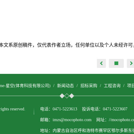
本文系原创稿件，仅代表作者立场，任何单位以及个人未经许可
come-星空(体育科技有限公司)
/
新闻动态
/
招标采购
/
工程咨询
/
项
ts reserved.
电话：0471-5223613 投诉电话：0471-5223607
邮箱：imzs@mocophoto.com 网址：//mocophoto.c
地址：内蒙古自治区呼和浩特市赛罕区鄂尔多斯东街