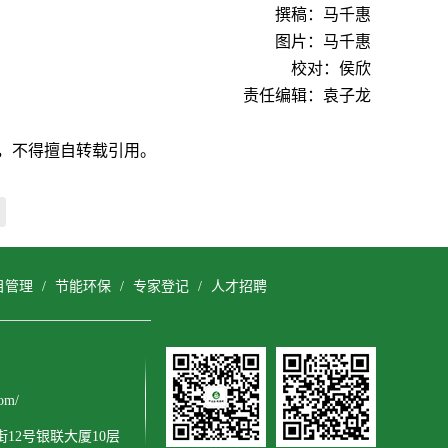
撰稿：马千惠
图片：马千惠
校对：侯欣
责任编辑：袁子龙
，不得擅自转载引用。
目管理
/
节能环保
/
专家登记
/
人才招聘
om/
12号银联大厦10层