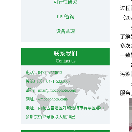
可行性研究
过程
PPP咨询
（20
设备监理
了解
多次
联系我们
一致
Contact us
电话：0471-5223613
污染
投诉电话：0471-5223607
邮箱：imzs@mocophoto.com
服务
网址：//mocophoto.com/
地址：内蒙古自治区呼和浩特市赛罕区鄂尔
多斯东街12号银联大厦10层