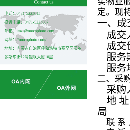
买物业
Contact us
定。现
电话：0471-5223613
一、成
投诉电话：0471-5223607
邮箱：imzs@mocophoto.com
成交
网址：//mocophoto.com/
成交价
地址：内蒙古自治区呼和浩特市赛罕区鄂尔
服务
多斯东街12号银联大厦10层
服务
二、采
采购
地 
局
联 系