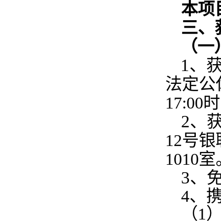
本项
三、
（一
1
、获
法定公休
17:0
2
、
12号银
1010
3
、
4、
（1