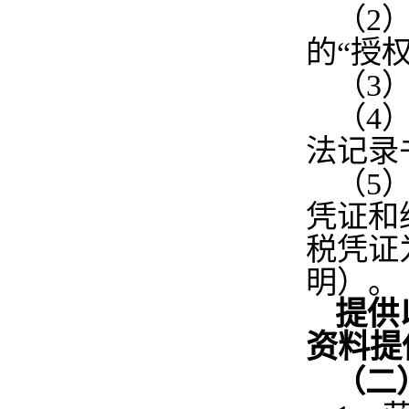
（2
的“授
（3
（4
法记录
（5
凭证和
税凭证
明）。
提供
资料提
（二