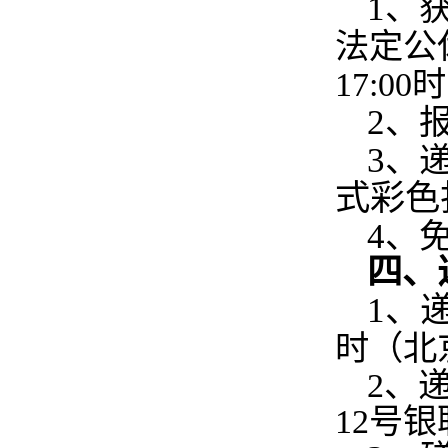
1
、获
法定公休
17:0
2
、报
3
、
式彩色
4
、
四、
1、
时（北
2、
12号