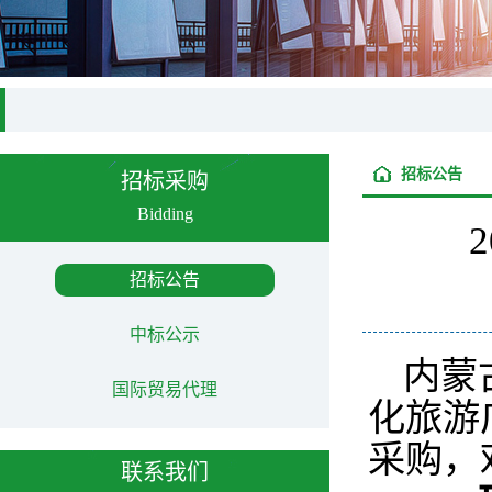
招标公告
招标采购
Bidding
招标公告
中标公示
内蒙
国际贸易代理
化旅游
采购，
联系我们