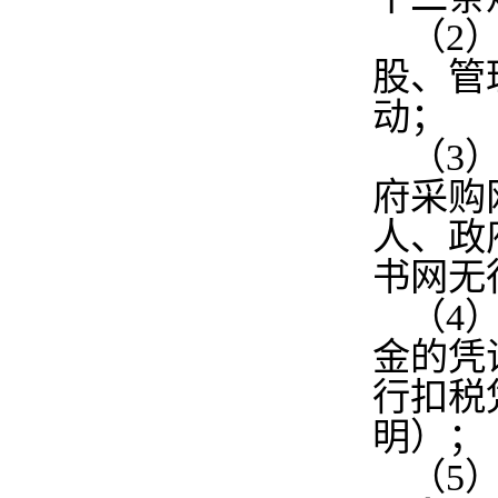
（2
股、管
动；
（3
府采购
人、政
书网无
（4
金的凭
行扣税
明）；
（5