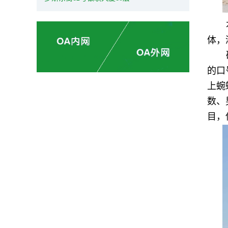
体，
的口
上蜿
数、
目，