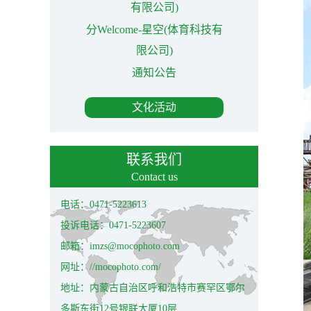
有限公司)
分Welcome-星空(体育科技有
限公司)
通知公告
文化活动
联系我们
Contact us
电话：0471-5223613
投诉电话：0471-5223607
邮箱：imzs@mocophoto.com
网址：//mocophoto.com/
地址：内蒙古自治区呼和浩特市赛罕区鄂尔
多斯东街12号银联大厦10层