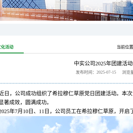
文化活动
当前位
中实公司2025年团建活
发布时间：2025-07-15 浏览
近日，公司成功组织了希拉穆仁草原党日团建活动。本次
显著成效，圆满成功。
2025年7月10日、11日，公司员工在希拉穆仁草原，