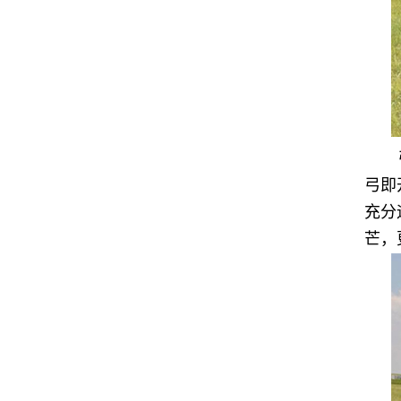
弓即
充分
芒，