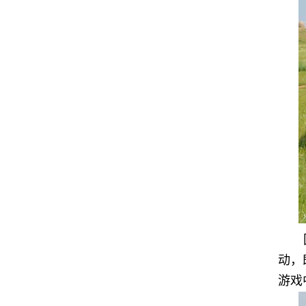
动，
游戏