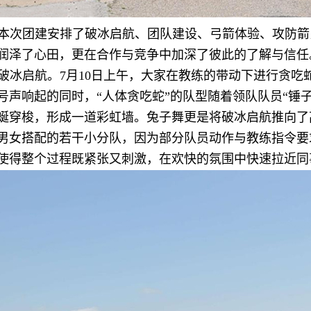
本次团建安排了破冰启航、团队建设、弓箭体验、攻防箭
润泽了心田，更在合作与竞争中加深了彼此的了解与信任
破冰启航。7月10日上午，大家在教练的带动下进行贪
号声响起的同时，“人体贪吃蛇”的队型随着领队队员“锤
蜒穿梭，形成一道彩虹墙。兔子舞更是将破冰启航推向了
男女搭配的若干小分队，因为部分队员动作与教练指令要
使得整个过程既紧张又刺激，在欢快的氛围中快速拉近同