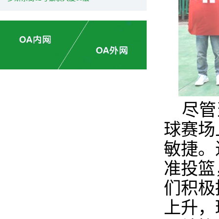
尽管
球赛场
敏捷。
准投篮
们积极
上升，