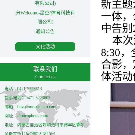
新主题
有限公司)
分Welcome-星空(体育科技有
一体，
限公司)
中告别
通知公告
本次
文化活动
8:3
合影，
联系我们
体活动
Contact us
电话：0471-5223613
投诉电话：0471-5223607
邮箱：imzs@mocophoto.com
网址：//mocophoto.com/
地址：内蒙古自治区呼和浩特市赛罕区鄂尔
多斯东街12号银联大厦10层