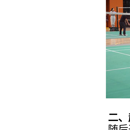
二、
随后