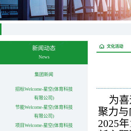
文化活动
新闻动态
News
集团新闻
招标Welcome-星空(体育科技
为喜
有限公司)
节能Welcome-星空(体育科技
聚力与向
有限公司)
202
项目Welcome-星空(体育科技