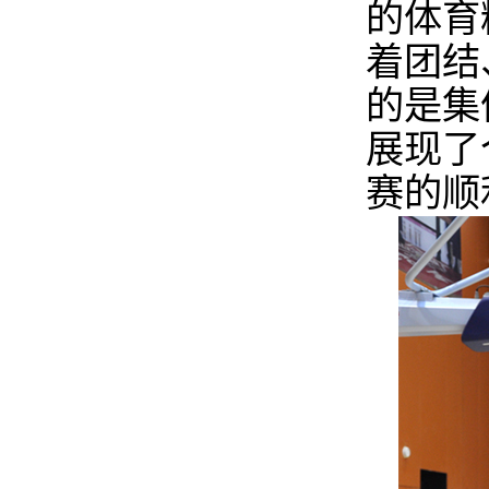
的体育
着团结
的是集
展现了
赛的顺