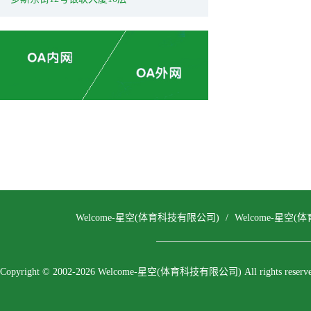
Welcome-星空(体育科技有限公司)
/
Welcome-星空
Copyright © 2002-2026 Welcome-星空(体育科技有限公司) All rights reserve