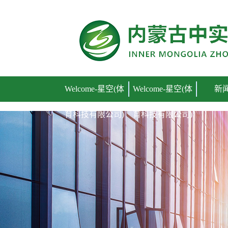
Welcome-星空(体育科技有限公司)
Welcome-星空(体
Welcome-星空(体
新
育科技有限公司)
育科技有限公司)