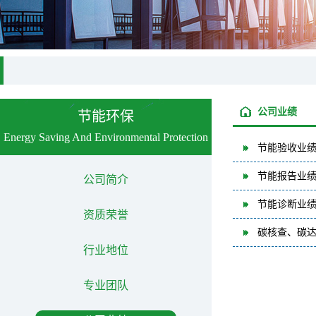
公司业绩
节能环保
Energy Saving And Environmental Protection
节能验收业绩
节能报告业绩
公司简介
节能诊断业绩
资质荣誉
碳核查、碳达
行业地位
专业团队