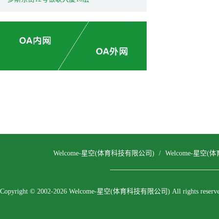
Welcome-星空(体育科技有限公司)
/
Welcome-星空
Copyright © 2002-2026 Welcome-星空(体育科技有限公司) All rights reserve