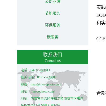
公司业绩
实践
节能服务
EO
和实
环保服务
碳服务
CC
联系我们
Contact us
电话：0471-5223613
投诉电话：0471-5223607
邮箱：imzs@mocophoto.com
网址：//mocophoto.com/
合部
地址：内蒙古自治区呼和浩特市赛罕区鄂尔
多斯东街12号银联大厦10层