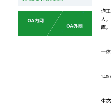
询工
人，
库。
一体
14
生