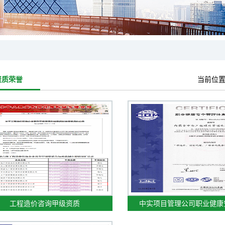
资质荣誉
当前位
工程造价咨询甲级资质
中实项目管理公司职业健康