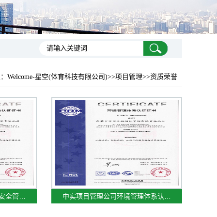
置：
Welcome-星空(体育科技有限公司)
>>项目管理>>资质荣誉
安全管…
中实项目管理公司环境管理体系认…