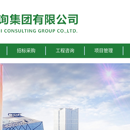
招标采购
工程咨询
项目管理