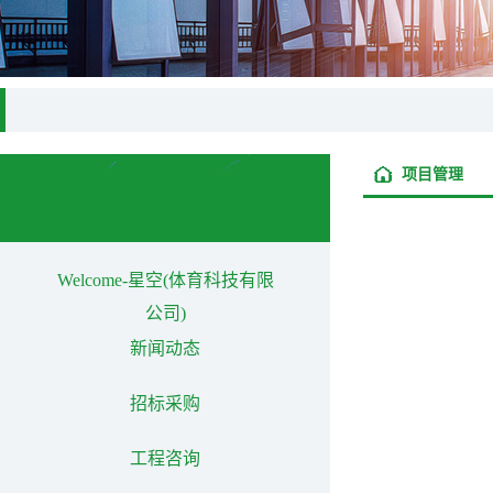
项目管理
Welcome-星空(体育科技有限
公司)
新闻动态
招标采购
工程咨询