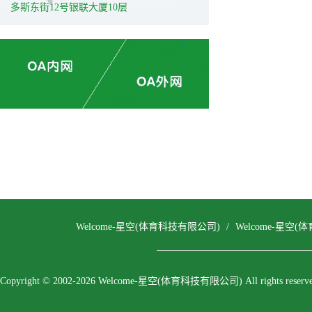
多斯东街12号银联大厦10层
Welcome-星空(体育科技有限公司)
/
Welcome-星空
Copyright © 2002-2026 Welcome-星空(体育科技有限公司) All rights reserve