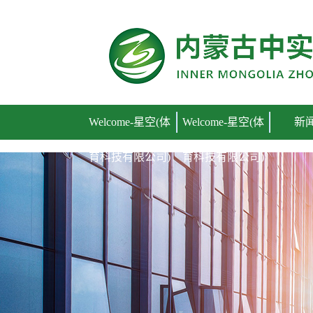
Welcome-星空(体育科技有限公司)
Welcome-星空(体
Welcome-星空(体
新
育科技有限公司)
育科技有限公司)