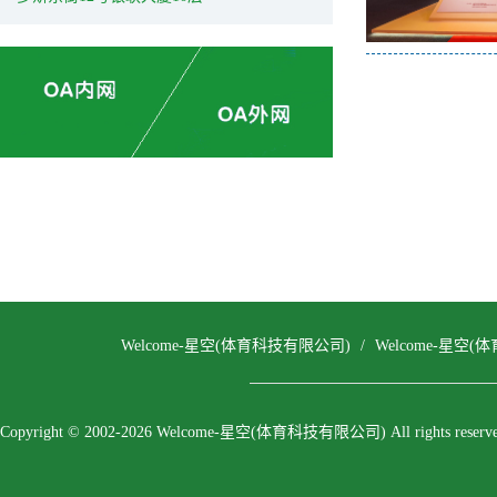
Welcome-星空(体育科技有限公司)
/
Welcome-星空
Copyright © 2002-2026 Welcome-星空(体育科技有限公司) All rights reserve