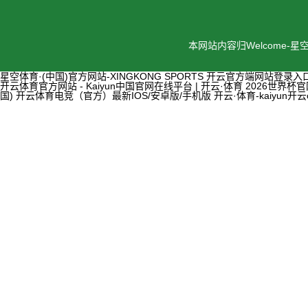
本网站内容归Welcome
星空体育·(中国)官方网站-XINGKONG SPORTS
开云官方端网站登录入口-开
开云体育官方网站 - Kaiyun中国官网在线平台 | 开云·体育
2026世界杯
国)
开云体育电竞（官方）最新IOS/安卓版/手机版
开云·体育-kaiyun开云