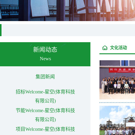
文化活动
新闻动态
News
集团新闻
招标Welcome-星空(体育科技
有限公司)
节能Welcome-星空(体育科技
有限公司)
项目Welcome-星空(体育科技