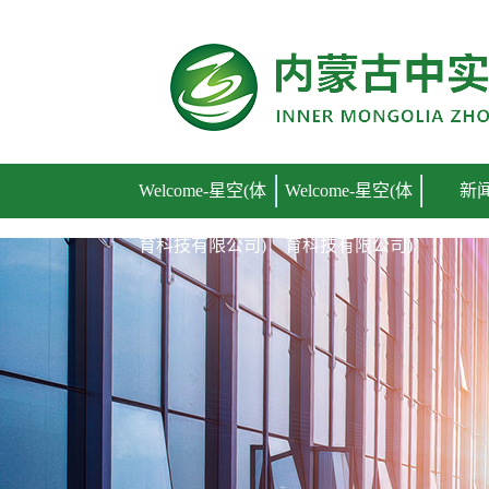
Welcome-星空(体育科技有限公司)
Welcome-星空(体
Welcome-星空(体
新
育科技有限公司)
育科技有限公司)