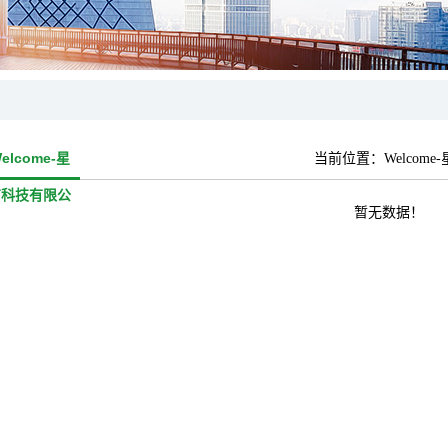
elcome-星
当前位置：
Welcom
育科技有限公
暂无数据！