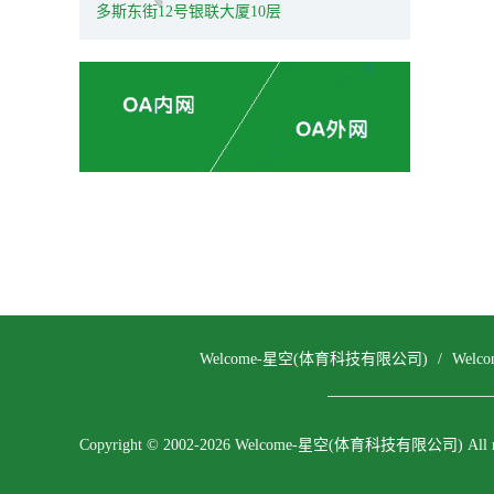
多斯东街12号银联大厦10层
Welcome-星空(体育科技有限公司)
/
Wel
Copyright © 2002-2026 Welcome-星空(体育科技有限公司) All righ