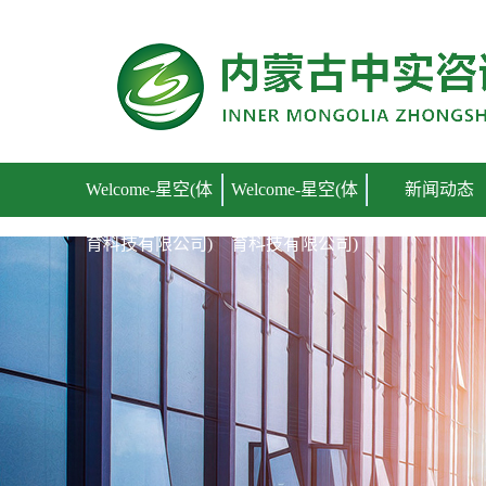
Welcome-星空(体育科技有限公司)
Welcome-星空(体
Welcome-星空(体
新闻动态
育科技有限公司)
育科技有限公司)