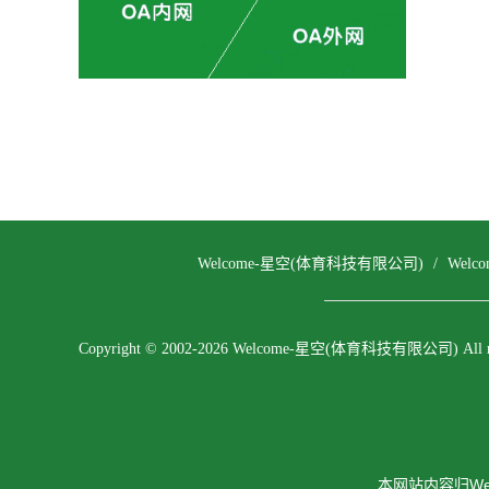
Welcome-星空(体育科技有限公司)
/
Wel
Copyright © 2002-2026 Welcome-星空(体育科技有限公司) All righ
本网站内容归We